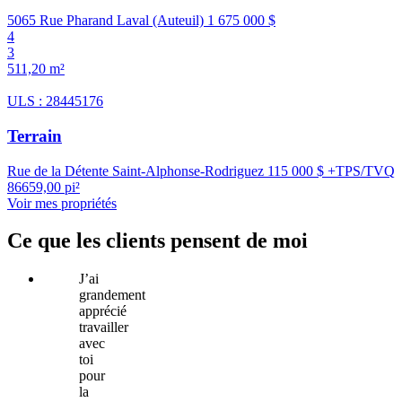
5065 Rue Pharand Laval (Auteuil)
1 675 000 $
4
3
511,20 m²
ULS : 28445176
Terrain
Rue de la Détente Saint-Alphonse-Rodriguez
115 000 $ +TPS/TVQ
86659,00 pi²
Voir mes propriétés
Ce que les clients pensent de moi
J’ai
grandement
apprécié
travailler
avec
toi
pour
la