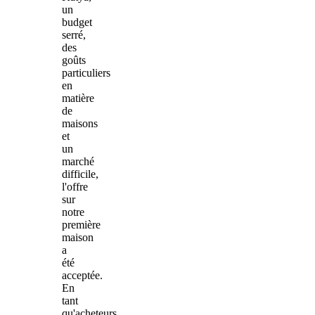
un
budget
serré,
des
goûts
particuliers
en
matière
de
maisons
et
un
marché
difficile,
l'offre
sur
notre
première
maison
a
été
acceptée.
En
tant
qu'acheteurs