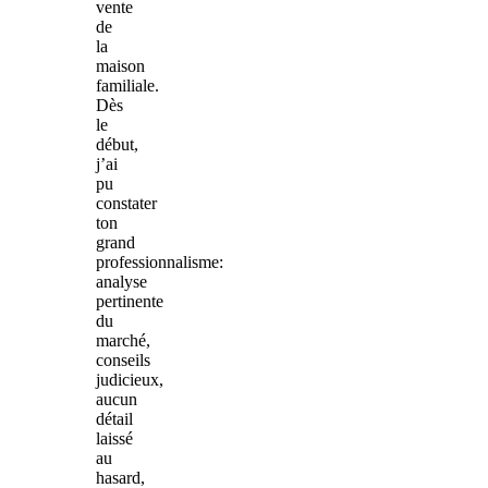
vente
de
la
maison
familiale.
Dès
le
début,
j’ai
pu
constater
ton
grand
professionnalisme:
analyse
pertinente
du
marché,
conseils
judicieux,
aucun
détail
laissé
au
hasard,